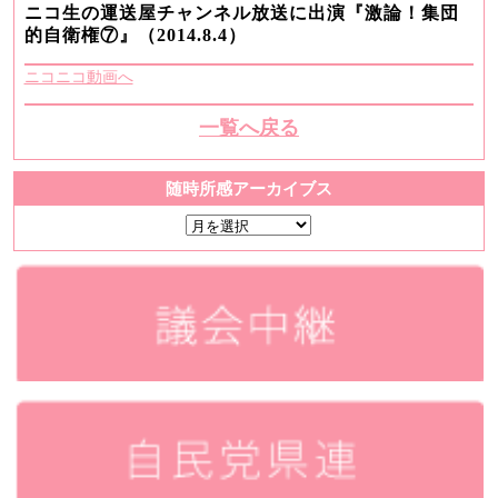
ニコ生の運送屋チャンネル放送に出演『激論！集団
的自衛権⑦』（2014.8.4）
ニコニコ動画へ
一覧へ戻る
随時所感アーカイブス
随
時
所
感
ア
ー
カ
イ
ブ
ス