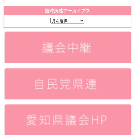
随時所感アーカイブス
随
時
所
感
ア
ー
カ
イ
ブ
ス