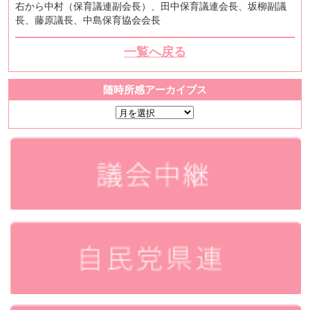
右から中村（保育議連副会長）、田中保育議連会長、坂柳副議
長、藤原議長、中島保育協会会長
一覧へ戻る
随時所感アーカイブス
随
時
所
感
ア
ー
カ
イ
ブ
ス