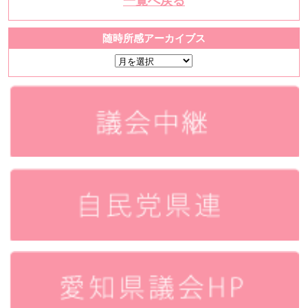
一覧へ戻る
随時所感アーカイブス
随
時
所
感
ア
ー
カ
イ
ブ
ス