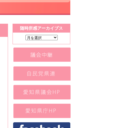
随時所感アーカイブス
随
時
所
感
ア
ー
カ
イ
ブ
ス