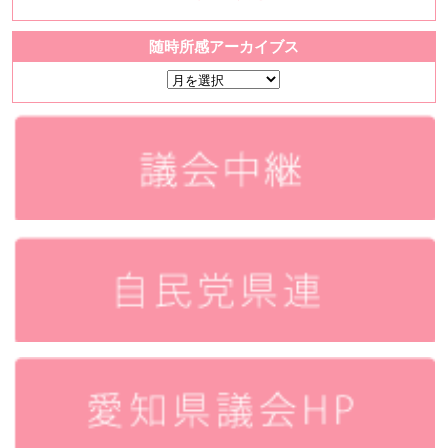
随時所感アーカイブス
随
時
所
感
ア
ー
カ
イ
ブ
ス