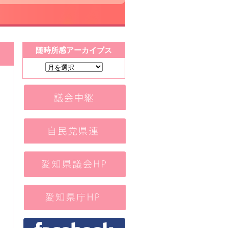
随時所感アーカイブス
随
時
所
感
ア
ー
カ
イ
ブ
ス