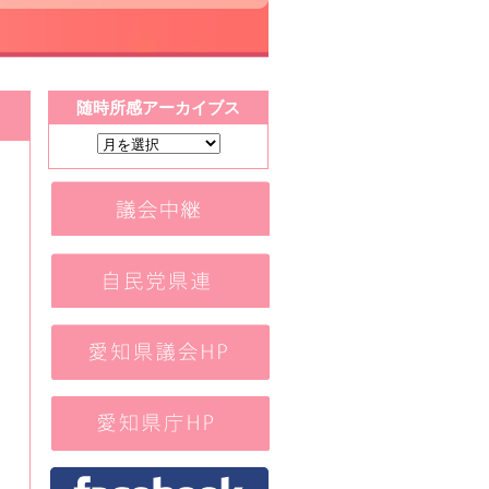
随時所感アーカイブス
随
時
所
感
ア
ー
カ
イ
ブ
ス