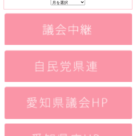
時
所
感
ア
ー
カ
イ
ブ
ス