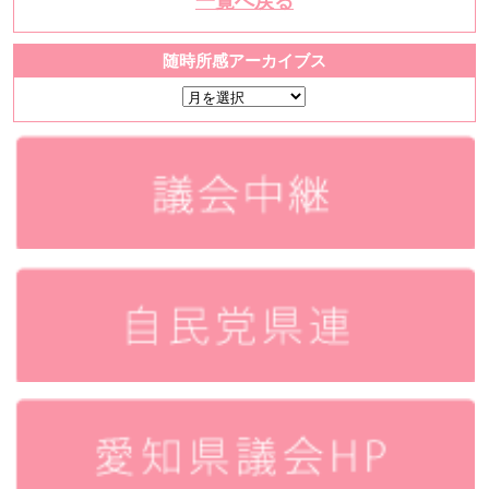
一覧へ戻る
随時所感アーカイブス
随
時
所
感
ア
ー
カ
イ
ブ
ス