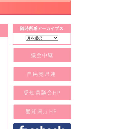
随時所感アーカイブス
随
時
所
感
ア
ー
カ
イ
ブ
ス