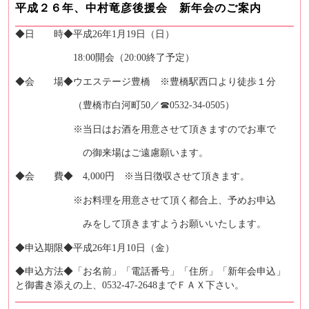
平成２６年、中村竜彦後援会 新年会のご案内
◆日 時◆平成26年1月19日（日）
18:00開会（20:00終了予定）
◆会 場◆ウエステージ豊橋 ※豊橋駅西口より徒歩１分
（豊橋市白河町50／☎0532‐34‐0505）
※当日はお酒を用意させて頂きますのでお車で
の御来場はご遠慮願います。
◆会 費◆ 4,000円 ※当日徴収させて頂きます。
※お料理を用意させて頂く都合上、予めお申込
みをして頂きますようお願いいたします。
◆申込期限◆平成26年1月10日（金）
◆申込方法◆「お名前」「電話番号」「住所」「新年会申込」
と御書き添えの上、0532‐47‐2648までＦＡＸ下さい。