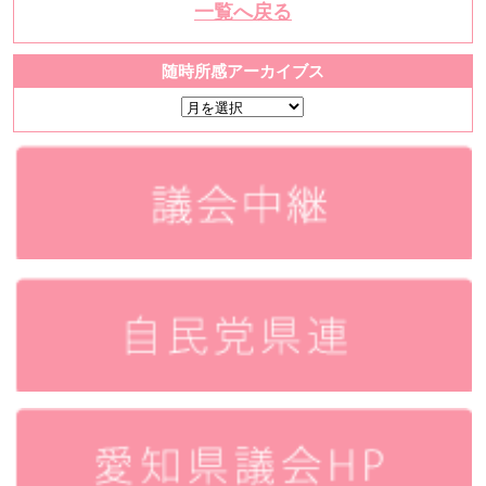
一覧へ戻る
随時所感アーカイブス
随
時
所
感
ア
ー
カ
イ
ブ
ス