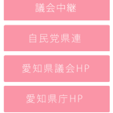
ア
ー
カ
イ
ブ
ス