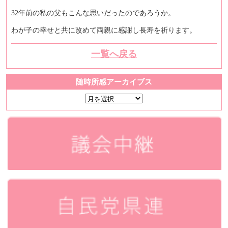
32年前の私の父もこんな思いだったのであろうか。
わが子の幸せと共に改めて両親に感謝し長寿を祈ります。
一覧へ戻る
随時所感アーカイブス
随
時
所
感
ア
ー
カ
イ
ブ
ス