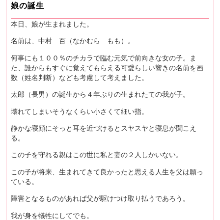
娘の誕生
本日、娘が生まれました。
名前は、中村 百（なかむら もも）。
何事にも１００％のチカラで臨む元気で前向きな女の子。ま
た、誰からもすぐに覚えてもらえる可愛らしい響きの名前を画
数（姓名判断）なども考慮して考えました。
太郎（長男）の誕生から４年ぶりの生まれたての我が子。
壊れてしまいそうなくらい小さくて細い指。
静かな寝顔にそっと耳を近づけるとスヤスヤと寝息が聞こえ
る。
この子を守れる親はこの世に私と妻の２人しかいない。
この子が将来、生まれてきて良かったと思える人生を父は願っ
ている。
障害となるものがあれば父が駆けつけ取り払うであろう。
我が身を犠牲にしてでも。