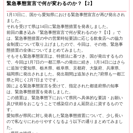
緊急事態宣言で何が変わるのか？【2】
1月13日に、国から愛知県における緊急事態宣言が再び発出され
ました。
それを受けて県は14日に緊急事態措置を発表しました。
前回の書き込み『緊急事態宣言で何が変わるのか？【1】』で
は、緊急事態措置の中の営業時短要請に応じる飲食店への協力
金制度について取り上げましたので、今回は、その他、緊急事
態措置の全体についてまとめてみました。
そもそも緊急事態宣言は、特措法に基づき、国が発出するもの
で、今回は1月7日の一都三県への発出に続き、1月14日にはさら
に追加で愛知県、栃木県、岐阜県、京都府、大阪府、兵庫県、
福岡県に発出されました。発出期間は追加された7府県も一都三
県と同じく2月7日までです。
国による緊急事態宣言を受けて、指定された都道府県の知事
は、緊急事態措置を発表しました。
この措置は、緊急事態下において県民へ具体的な要請・お願い
及び依頼をおこなうことで感染症のまん延防止に資するもので
す。
愛知県が県民に対し発表した緊急事態措置について、少し長い
ので私なりにわかりやすくなるよう以下の通りまとめてみまし
た。