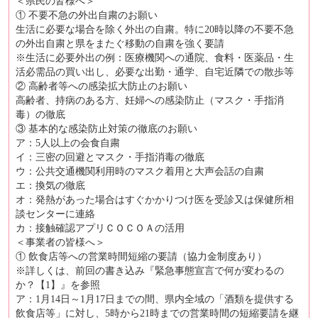
＜県民の皆様へ＞
① 不要不急の外出自粛のお願い
生活に必要な場合を除く外出の自粛。特に20時以降の不要不急
の外出自粛と県をまたぐ移動の自粛を強く要請
※生活に必要外出の例：医療機関への通院、食料・医薬品・生
活必需品の買い出し、必要な出勤・通学、自宅近隣での散歩等
② 高齢者等への感染拡大防止のお願い
高齢者、持病のある方、妊婦への感染防止（マスク・手指消
毒）の徹底
③ 基本的な感染防止対策の徹底のお願い
ア：5人以上の会食自粛
イ：三密の回避とマスク・手指消毒の徹底
ウ：公共交通機関利用時のマスク着用と大声会話の自粛
エ：換気の徹底
オ：発熱があった場合はすぐかかりつけ医を受診又は保健所相
談センターに連絡
カ：接触確認アプリＣＯＣＯＡの活用
＜事業者の皆様へ＞
① 飲食店等への営業時間短縮の要請（協力金制度あり）
※詳しくは、前回の書き込み『緊急事態宣言で何が変わるの
か？【1】』を参照
ア：1月14日～1月17日までの間、県内全域の「酒類を提供する
飲食店等」に対し、5時から21時までの営業時間の短縮要請を継