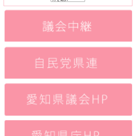
時
所
感
ア
ー
カ
イ
ブ
ス