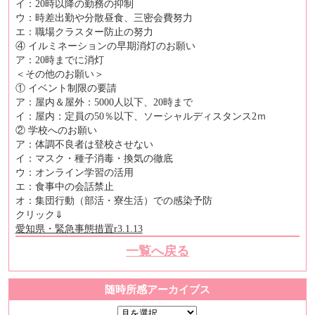
イ：20時以降の勤務の抑制
ウ：時差出勤や分散昼食、三密会費努力
エ：職場クラスター防止の努力
④ イルミネーションの早期消灯のお願い
ア：20時までに消灯
＜その他のお願い＞
① イベント制限の要請
ア：屋内＆屋外：5000人以下、20時まで
イ：屋内：定員の50％以下、ソーシャルディスタンス2ｍ
② 学校へのお願い
ア：体調不良者は登校させない
イ：マスク・種子消毒・換気の徹底
ウ：オンライン学習の活用
エ：食事中の会話禁止
オ：集団行動（部活・寮生活）での感染予防
クリック⇓
愛知県・緊急事態措置r3.1.13
一覧へ戻る
随時所感アーカイブス
随