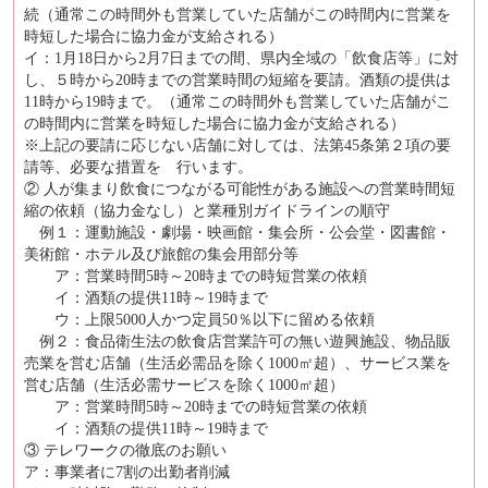
続（通常この時間外も営業していた店舗がこの時間内に営業を
時短した場合に協力金が支給される）
イ：1月18日から2月7日までの間、県内全域の「飲食店等」に対
し、５時から20時までの営業時間の短縮を要請。酒類の提供は
11時から19時まで。（通常この時間外も営業していた店舗がこ
の時間内に営業を時短した場合に協力金が支給される）
※上記の要請に応じない店舗に対しては、法第45条第２項の要
請等、必要な措置を 行います。
② 人が集まり飲食につながる可能性がある施設への営業時間短
縮の依頼（協力金なし）と業種別ガイドラインの順守
例１：運動施設・劇場・映画館・集会所・公会堂・図書館・
美術館・ホテル及び旅館の集会用部分等
ア：営業時間5時～20時までの時短営業の依頼
イ：酒類の提供11時～19時まで
ウ：上限5000人かつ定員50％以下に留める依頼
例２：食品衛生法の飲食店営業許可の無い遊興施設、物品販
売業を営む店舗（生活必需品を除く1000㎡超）、サービス業を
営む店舗（生活必需サービスを除く1000㎡超）
ア：営業時間5時～20時までの時短営業の依頼
イ：酒類の提供11時～19時まで
③ テレワークの徹底のお願い
ア：事業者に7割の出勤者削減